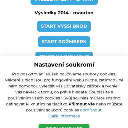
Výsledky 2014 - maraton
START VYŠŠÍ BROD
START ROŽMBERK
START NA PÍSKÁRNĚ
Nastavení soukromí
VÝSLEDKY 2013 - SPRINT
Pro poskytování služeb používáme soubory cookies.
Některé z nich jsou pro fungování webu nutné, zatímco jiné
Výsledky 2013 - maraton
nám pomohou vylepšit váš uživatelský zážitek a rychleji
vás navést k tomu, co právě hledáte. Souhlasíte s
používáním všech cookies? Svůj souhlas můžete snadno
START VYŠŠÍ BROD
definovat kliknutím na tlačítko
Přijmout vše
nebo můžete
používání souborů cookies
odmítnout
.
START ROŽMBERK
Další informace