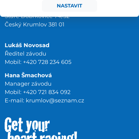
NASTAVIT
KVM Český Krumlov z. s.
Staré Dobrkovice 74/32
Český Krumlov 381 01
Lukáš Novosad
Ředitel závodu
Mobil: +420 728 234 605
Hana Šmachová
Manager závodu
Mobil: +420 721 834 092
E-mail:
krumlov@seznam.cz