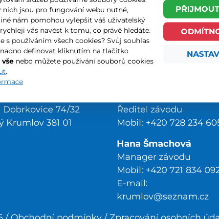
PŘIJMOUT
z nich jsou pro fungování webu nutné,
jiné nám pomohou vylepšit váš uživatelský
 rychleji vás navést k tomu, co právě hledáte.
ODMÍTN
te s používáním všech cookies? Svůj souhlas
nadno definovat kliknutím na tlačítko
NASTAV
 vše
nebo můžete používání souborů cookies
ut
.
formace
Český Krumlov z. s.
Lukáš Novosad
é Dobrkovice 74/32
Ředitel závodu
ý Krumlov 381 01
Mobil: +420 728 234 60
Hana Šmachová
Manager závodu
Mobil: +420 721 834 09
E-mail:
krumlov@seznam.cz
6 /
Obchodní podmínky
/
Zpracování osobních úd