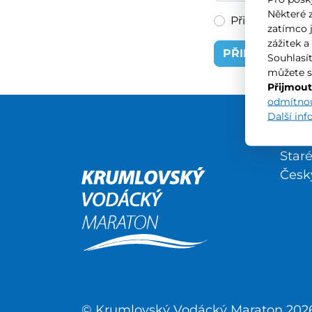
Některé 
Přihlásit trvale
zatímco 
zážitek a
PŘIHLÁSIT SE
Souhlasí
můžete s
Přijmout
odmítno
Další in
KVM 
Star
Česk
© Krumlovský Vodácký Maraton 202