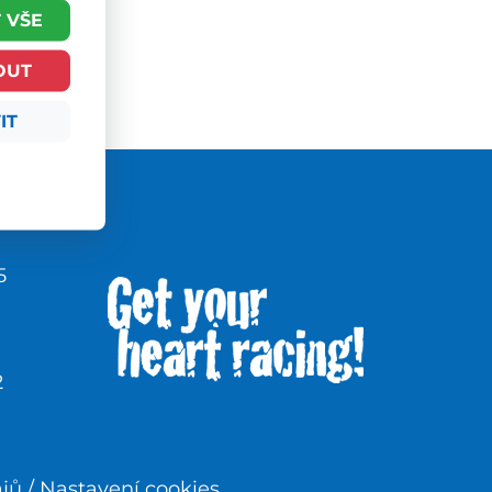
 VŠE
OUT
IT
5
2
ajů
/
Nastavení cookies