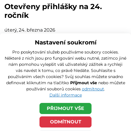
Otevřeny přihlášky na 24.
ročník
úterý, 24. března 2026
Nastavení soukromí
Od 1. března 2026 jsou otevřeny přihlášky na
jubilejní 24. ročník. Zajistěte si místo na startovní
Pro poskytování služeb používáme soubory cookies.
listině včas!
Některé z nich jsou pro fungování webu nutné, zatímco jiné
nám pomohou vylepšit váš uživatelský zážitek a rychleji
vás navést k tomu, co právě hledáte. Souhlasíte s
používáním všech cookies? Svůj souhlas můžete snadno
definovat kliknutím na tlačítko
Přijmout vše
nebo můžete
používání souborů cookies
odmítnout
.
Další informace
PŘIJMOUT VŠE
ODMÍTNOUT