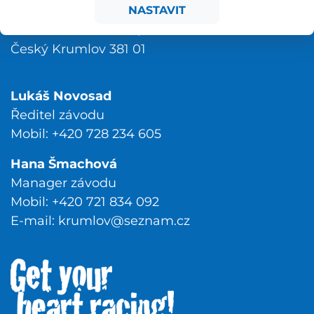
NASTAVIT
KVM Český Krumlov z. s.
Staré Dobrkovice 74/32
Český Krumlov 381 01
Lukáš Novosad
Ředitel závodu
Mobil: +420 728 234 605
Hana Šmachová
Manager závodu
Mobil: +420 721 834 092
E-mail:
krumlov@seznam.cz