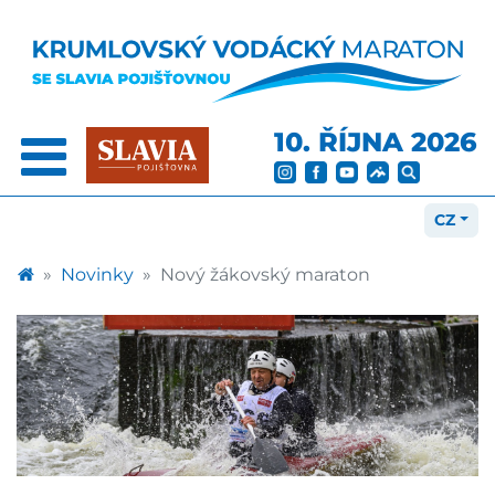
10. ŘÍJNA 2026
CZ
Novinky
Nový žákovský maraton